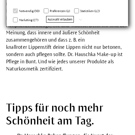
richtig zum Strahlen bringen? Das
Make-up
von Dr.
Hauschka schließt sich nahtlos an die drei Schritte der
Notwendig (30)
Präferenzen (1)
Statistiken (12)
Basispflege an und enthält ebenfalls kostbare
Auswahl erlauben
Marketing (27)
Heilpflanzenauszüge, Öle und Wachse. Denn wir sind der
Meinung, dass innere und äußere Schönheit
zusammengehören und dass z. B. ein
knallroter
Lippenstift
deine Lippen nicht nur betonen,
sondern auch pflegen sollte. Dr. Hauschka Make-up ist
Pflege in Bunt. Und wie jedes unserer Produkte als
Naturkosmetik zertifiziert.
Tipps für noch mehr
Schönheit am Tag.