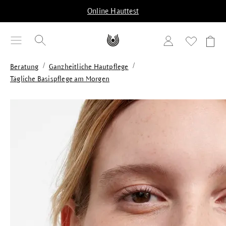
alt springen
Online Hauttest
/
/
Beratung
Ganzheitliche Hautpflege
Tägliche Basispflege am Morgen