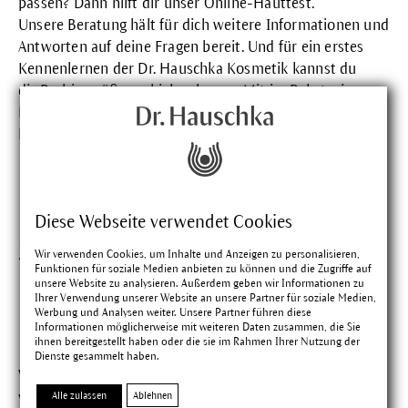
passen? Dann hilft dir unser
Online-Hauttest
.
Unsere
Beratung
hält für dich weitere Informationen und
Antworten auf deine Fragen bereit. Und für ein erstes
Kennenlernen der Dr. Hauschka Kosmetik kannst du
dir
Probiergrößen
schicken lassen. Mit im Paket: ein
Pflegeplan und ein Wertgutschein für deinen nächsten
Einkauf in unserem Onlineshop.
Diese Webseite verwendet Cookies
Schönes Finale: unser
Wir verwenden Cookies, um Inhalte und Anzeigen zu personalisieren,
Funktionen für soziale Medien anbieten zu können und die Zugriffe auf
Make-up ist Pflege in
unsere Website zu analysieren. Außerdem geben wir Informationen zu
Ihrer Verwendung unserer Website an unsere Partner für soziale Medien,
Werbung und Analysen weiter. Unsere Partner führen diese
Bunt.
Informationen möglicherweise mit weiteren Daten zusammen, die Sie
ihnen bereitgestellt haben oder die sie im Rahmen Ihrer Nutzung der
Dienste gesammelt haben.
Vielleicht möchtest du deine Morgenroutine um einen
Alle zulassen
Ablehnen
vierten Schritt erweitern? Deine gepflegte Schönheit so