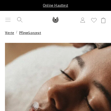
alt springen
Online Hauttest
/
Werte
Pflegekonzept