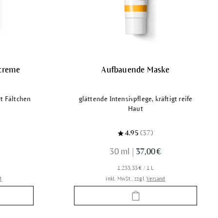
creme
Aufbauende Maske
rt Fältchen
glättende Intensivpflege, kräftigt reife
Haut
4.95
(37)
30 ml
|
37,00 €
1.233,33 € / 1 L
d
inkl. MwSt., zzgl.
Versand