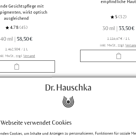
empfindliche Hau
ende Gesichtspflege mit
pigmenten, wirkt optisch
5
(32)
ausgleichend
4.78
(45)
30 ml
|
33,50 €
40 ml
|
58,50 €
1.116,67 € / 1 L
inkl. MwSt., zzgl.
Versan
1.462,50 € / 1 L
nkl. MwSt., zzgl.
Versand
 Webseite verwendet Cookies
enden Cookies, um Inhalte und Anzeigen zu personalisieren, Funktionen für soziale M