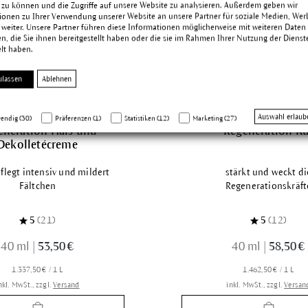
 zu können und die Zugriffe auf unsere Website zu analysieren. Außerdem geben wir
ionen zu Ihrer Verwendung unserer Website an unsere Partner für soziale Medien, We
 weiter. Unsere Partner führen diese Informationen möglicherweise mit weiteren Daten
, die Sie ihnen bereitgestellt haben oder die sie im Rahmen Ihrer Nutzung der Dienst
lt haben.
ulassen
Ablehnen
Auswahl erlaub
endig (30)
Präferenzen (1)
Statistiken (12)
Marketing (27)
eneration Hals und
Regeneration Ku
Dekolletécreme
 pflegt intensiv und mildert
stärkt und weckt di
Fältchen
Regenerationskräft
5
(21)
5
(12)
40 ml
|
53,50 €
40 ml
|
58,50 €
1.337,50 € / 1 L
1.462,50 € / 1 L
nkl. MwSt., zzgl.
Versand
inkl. MwSt., zzgl.
Versan