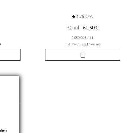
t
4.78
(79)
30 ml
|
61,50 €
2.050,00 € / 1 L
d
inkl. MwSt., zzgl.
Versand
edien