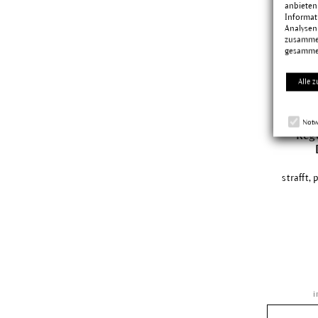
anbieten
Informat
Analysen
zusammen
gesamme
Alle z
Notw
Reg
strafft,
i