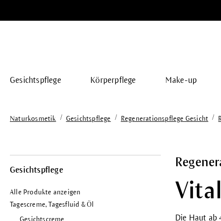
springen
Zur Hauptnavigation springen
Gesichtspflege
Körperpflege
Make-up
/
/
/
Naturkosmetik
Gesichtspflege
Regenerationspflege Gesicht
Regener
Gesichtspflege
Vita
Alle Produkte anzeigen
Tagescreme, Tagesfluid & Öl
Die Haut ab 4
Gesichtscreme