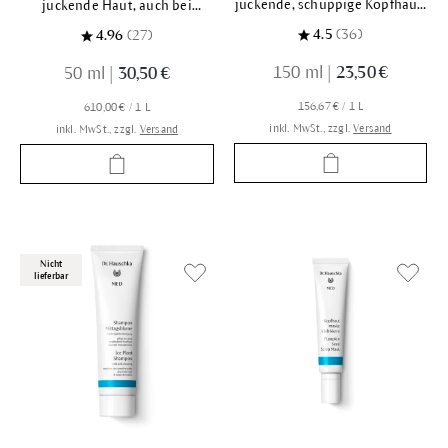
juckende, schuppige Kopfhaut,
juckende Haut, auch bei
auch bei Neurodermitis
Neurodermitis
4.5
(36)
4.96
(27)
150 ml
|
23,50 €
50 ml
|
30,50 €
156,67 € / 1 L
610,00 € / 1 L
inkl. MwSt., zzgl.
Versand
inkl. MwSt., zzgl.
Versand
Nicht
lieferbar