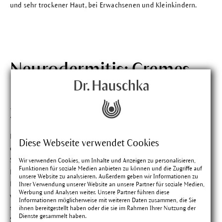
und sehr trockener Haut, bei Erwachsenen und Kleinkindern.
Neurodermitis: Cremes
helfen Kindern gleich
zweifach.
Neurodermitis bei Kindern und Babys
ist weit verbreitet, sie ist
Diese Webseite verwendet Cookies
die häufigste chronische Hauterkrankung. Gut, dass sich die
Systempflege von Dr. Hauschka MED auch für die Kleinen eignet.
Wir verwenden Cookies, um Inhalte und Anzeigen zu personalisieren,
Funktionen für soziale Medien anbieten zu können und die Zugriffe auf
Die
Handcreme Mittagsblume
und die
Akutcreme
unsere Website zu analysieren. Außerdem geben wir Informationen zu
Potentilla
können bei Kleinkindern ab 1 Jahr angewendet
Ihrer Verwendung unserer Website an unsere Partner für soziale Medien,
Werbung und Analysen weiter. Unsere Partner führen diese
werden, die
Pflegelotion Mittagsblume
und alle anderen Cremes
Informationen möglicherweise mit weiteren Daten zusammen, die Sie
sind bei Neurodermitis zur Pflege bereits im Babyalter geeignet.
ihnen bereitgestellt haben oder die sie im Rahmen Ihrer Nutzung der
Dienste gesammelt haben.
So können Eltern die trockene, schuppige Haut ihrer Kinder