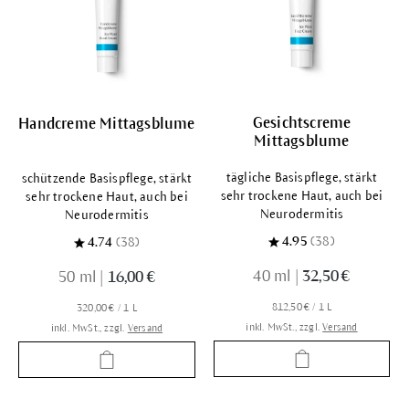
Gesichtscreme
Handcreme Mittagsblume
Mittagsblume
tägliche Basispflege, stärkt
schützende Basispflege, stärkt
sehr trockene Haut, auch bei
sehr trockene Haut, auch bei
Neurodermitis
Neurodermitis
4.95
(38)
4.74
(38)
40 ml
|
32,50 €
50 ml
|
16,00 €
812,50 € / 1 L
320,00 € / 1 L
inkl. MwSt., zzgl.
Versand
inkl. MwSt., zzgl.
Versand