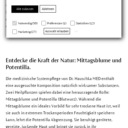
wirksam unterstützen und den quälenden Juckreiz schnell
Alle zulassen
Ablehnen
lindern. Indem du ein Streichel-Ritual oder ein kleines Spiel aus
dem Auftragen der Neurodermitis-Creme machst, kannst du
Notwendig (30)
Präferenzen (1)
Statistiken (12)
deinem Kind gleich zweifach etwas Gutes tun.
Auswahl erlauben
Marketing (27)
Entdecke die Kraft der Natur: Mittagsblume und
Potentilla.
Die medizinische Systempflege von Dr. Hauschka MED enthält
eine ausgesuchte Komposition natürlich wirksamer Substanzen.
Zwei Heilpflanzen spielen dabei eine herausragende Rolle:
Mittagsblume und Potentilla (Blutwurz). Während die
Mittagsblume ein ideales Vorbild für sehr trockene Haut ist, weil
sie auch in extremen Trockenperioden Feuchtigkeit speichern
kann, lehrt die Potentilla Abgrenzung. Sie beruhigt gerötete,
gereizte, juckende Haut und bringt sie zurück in ihr