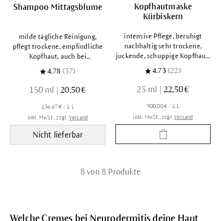
Kopfhautmaske
Shampoo Mittagsblume
Kürbiskern
intensive Pflege, beruhigt
milde tägliche Reinigung,
nachhaltig sehr trockene,
pflegt trockene, empfindliche
juckende, schuppige Kopfhaut,
Kopfhaut, auch bei
auch bei Neurodermitis
Neurodermitis
4.73
(22)
4.78
(37)
25 ml
|
22,50 €
150 ml
|
20,50 €
900,00 € / 1 L
136,67 € / 1 L
inkl. MwSt., zzgl.
Versand
inkl. MwSt., zzgl.
Versand
Nicht lieferbar
8 von 8 Produkte
Welche Cremes bei Neurodermitis deine Haut