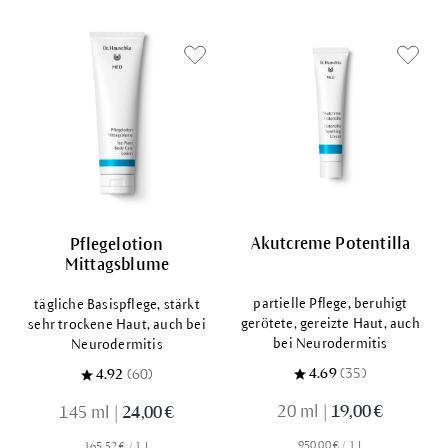
Akutcreme Potentilla
Pflegelotion
Mittagsblume
partielle Pflege, beruhigt
tägliche Basispflege, stärkt
gerötete, gereizte Haut, auch
sehr trockene Haut, auch bei
bei Neurodermitis
Neurodermitis
4.69
(35)
4.92
(60)
20 ml
|
19,00 €
145 ml
|
24,00 €
950,00 € / 1 L
165,52 € / 1 L