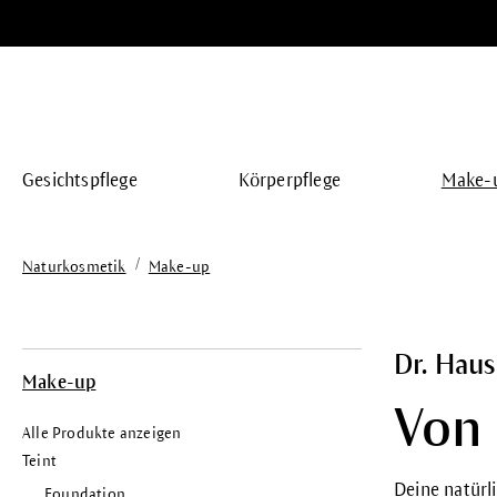
springen
Zur Hauptnavigation springen
Gesichtspflege
Körperpflege
Make-
/
Naturkosmetik
Make-up
Dr. Hau
Make-up
Von 
Alle Produkte anzeigen
Teint
Deine natürl
Foundation