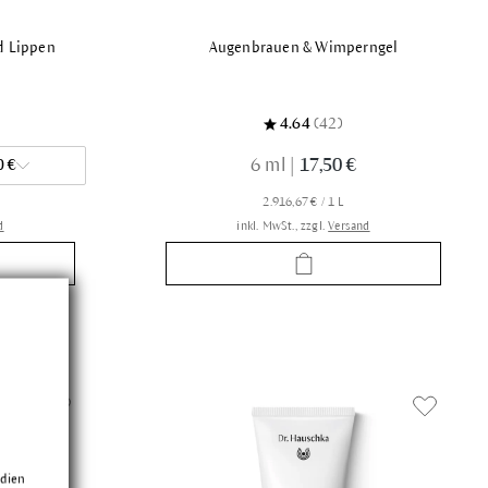
d Lippen
Augenbrauen & Wimperngel
4.64
(42)
6 ml
|
17,50 €
0 €
2.916,67 € / 1 L
d
inkl. MwSt., zzgl.
Versand
edien