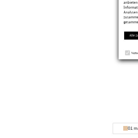
anbieten
Informat
Analysen
zusammen
gesamme
Alle z
Notw
01 m