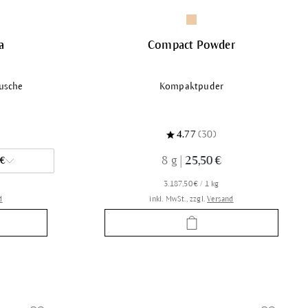
a
Compact Powder
usche
Kompaktpuder
4.77
(30)
8 g
|
25,50 €
 €
3.187,50 € / 1 kg
d
inkl. MwSt., zzgl.
Versand