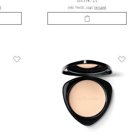
883,33 € / 1 L
d
inkl. MwSt., zzgl.
Versand