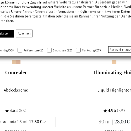
 zu können und die Zugriffe auf unsere Website zu analysieren. Außerdem geben wir
ionen zu Ihrer Verwendung unserer Website an unsere Partner für soziale Medien, We
 weiter. Unsere Partner führen diese Informationen möglicherweise mit weiteren Daten
, die Sie ihnen bereitgestellt haben oder die sie im Rahmen Ihrer Nutzung der Dienst
lt haben.
ulassen
Ablehnen
Auswahl erlaub
endig (30)
Präferenzen (1)
Statistiken (12)
Marketing (27)
Concealer
Illuminating Flu
Abdeckcreme
Liquid Highlighter
4.64
(58)
4.96
(89)
30 ml
|
28,00 €
acadamia
2,5 ml
|
17,50 €