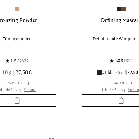
ronzing Powder
Defining Mascar
Tönungspuder
Definierende Wimpernt
4.97
(62)
4.88
(82)
10 g
|
27,50 €
01 black
6 ml
|
22,50
2.750,00 € / 1 kg
3.750,00 € / 1 L
nkl. MwSt., zzgl.
Versand
inkl. MwSt., zzgl.
Versan