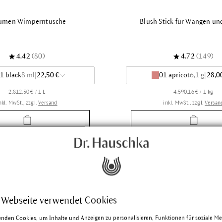
umen Wimperntusche
Blush Stick für Wangen un
4.42
(80)
4.72
(149)
1 black
8 ml
|
22,50 €
01 apricot
6,1 g
|
28,0
2.812,50 € / 1 L
4.590,16 € / 1 kg
nkl. MwSt., zzgl.
Versand
inkl. MwSt., zzgl.
Versan
 Webseite verwendet Cookies
enden Cookies, um Inhalte und Anzeigen zu personalisieren, Funktionen für soziale M