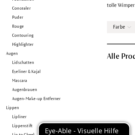
tolle Wimper
Concealer
Puder
Rouge
Farbe
Contouring
Highlighter
Augen
Alle Pro
Lidschatten
Eyeliner & Kajal
Mascara
Augenbrauen
Augen-Make-up Entferner
Lippen
Lipliner
Lippenstift
Lip to Cheek