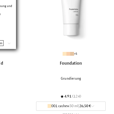
rbung und
e
en
+5
id
Foundation
Grundierung
4.91
(124)
001 cashew
30 ml
|
26,50 €