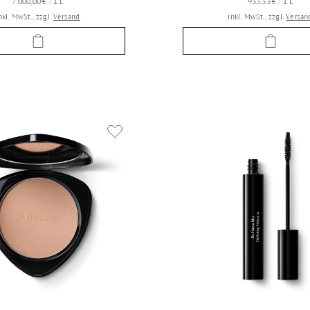
7.000,00 € / 1 L
933,33 € / 1 L
nkl. MwSt., zzgl.
Versand
inkl. MwSt., zzgl.
Versan