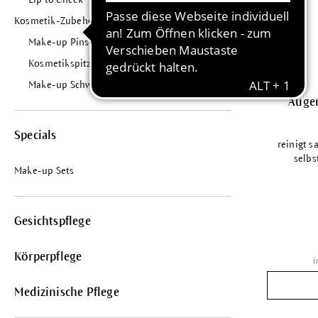
Kosmetik-Zubehör
Make-up Pinsel
Kosmetikspitzer
Make-up Schwamm
Auge
Specials
reinigt s
selbs
Make-up Sets
Gesichtspflege
Körperpflege
i
Medizinische Pflege