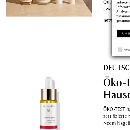
Quelle:
https
anbieten
Informat
awards-202
Analysen
zusammen
Jetzt Dr. Ha
gesamme
Alle z
Notw
DEUTSC
Öko-Te
Hausc
ÖKO-TEST ha
zertifiziert
Neem Nagel