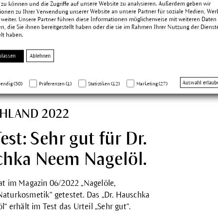
://hipandhealthy.com/hip-healthy-beauty-
 zu können und die Zugriffe auf unsere Website zu analysieren. Außerdem geben wir
ionen zu Ihrer Verwendung unserer Website an unsere Partner für soziale Medien, We
2/
 weiter. Unsere Partner führen diese Informationen möglicherweise mit weiteren Daten
, die Sie ihnen bereitgestellt haben oder die sie im Rahmen Ihrer Nutzung der Dienst
uschka entdecken
lt haben.
ulassen
Ablehnen
Auswahl erlaub
endig (30)
Präferenzen (1)
Statistiken (12)
Marketing (27)
HLAND 2022
st: Sehr gut für Dr.
hka Neem Nagelöl.
t im Magazin 06/2022 „Nagelöle,
e Naturkosmetik“ getestet. Das „Dr. Hauschka
öl
“ erhält im Test das Urteil „Sehr gut“.