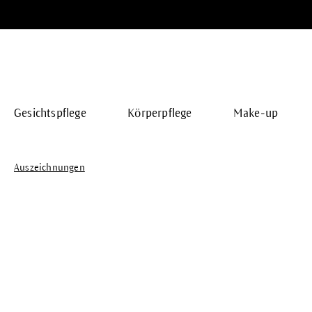
springen
Zur Hauptnavigation springen
Gesichtspflege
Körperpflege
Make-up
Auszeichnungen