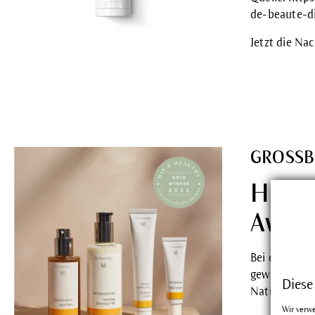
de-beaute-d
Jetzt die Na
GROSSB
Hip a
Award
Bei den brit
gewinnt Dr. 
Diese
Naturkosmet
Wir verw