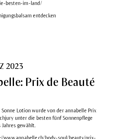
ie-besten-im-land/
inigungsbalsam entdecken
Z 2023
elle: Prix de Beauté
r Sonne
Lotion wurde von der annabelle Prix
chjury unter die besten fünf Sonnenpflege
 Jahres gewählt.
://www.annabelle.ch/body-soul/beauty/prix-