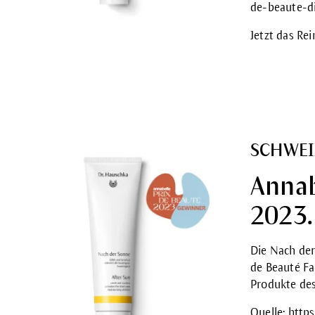
de-beaute-d
Jetzt das Re
SCHWEI
Annab
2023.
Die
Nach de
de Beauté Fa
Produkte des
Quelle:
https