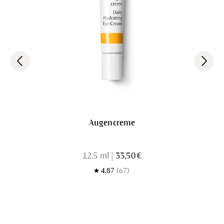
Augencreme
12.5 ml
|
33,50 €
4.87
(67)