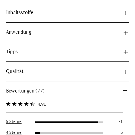
Inhaltsstoffe
Anwendung
Tipps
Qualität
Bewertungen (77)
4.91
Durchschnittliche Bewertung von 4.9 von 5 Sternen
5 Sterne
71
4 Sterne
5