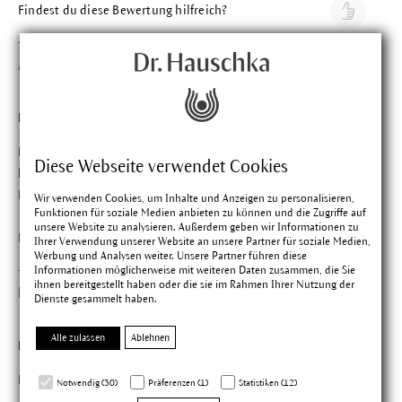
Findest du diese Bewertung hilfreich?
Ana J.
Bewertung mit 5 vo
Verifizierter Kauf
05.10.2025
Frisch und fein
Das Ausgleichende Fluid macht die Haut glatt ohne zu
Diese Webseite verwendet Cookies
beschweren, Schöne Pflege auch bei Unreinheiten. Die
Kombination mit dem Geschichtsöl ist stimmig.
Wir verwenden Cookies, um Inhalte und Anzeigen zu personalisieren,
Funktionen für soziale Medien anbieten zu können und die Zugriffe auf
unsere Website zu analysieren. Außerdem geben wir Informationen zu
Findest du diese Bewertung hilfreich?
Ihrer Verwendung unserer Website an unsere Partner für soziale Medien,
Werbung und Analysen weiter. Unsere Partner führen diese
Informationen möglicherweise mit weiteren Daten zusammen, die Sie
ihnen bereitgestellt haben oder die sie im Rahmen Ihrer Nutzung der
Hannah M.
Bewertung mit 5 vo
Dienste gesammelt haben.
Verifizierter Kauf
23.08.2025
Alle zulassen
Ablehnen
Perfekte Tagespflege
Feuchtigkeitsspendend aber nicht fettend, einfach perfekt
Notwendig (30)
Präferenzen (1)
Statistiken (12)