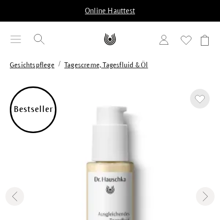
alt springen
Online Hauttest
/
Gesichtspflege
Tagescreme, Tagesfluid & Öl
Bildergalerie überspringen
Bestseller