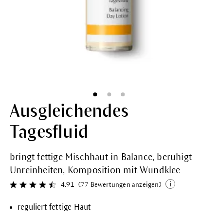
Ausgleichendes
Tagesfluid
bringt fettige Mischhaut in Balance, beruhigt
Unreinheiten, Komposition mit Wundklee
4.91
(77 Bewertungen anzeigen)
Durchschnittliche Bewertung von 4.9 von 5 Sternen
reguliert fettige Haut