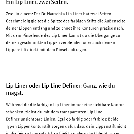
Ein Lip Liner, zwei Seiten.
Zwei in einem: Der Dr. Hauschka
Lip Liner
hat zwei Seiten.
Geschmeidig gleitet die Spitze des farbigen Stifts die Außenseite
deiner Lippen entlang und zeichnet ihre Konturen präzise nach.
Mit dem Pinselende des
Lip Liner
kannst du die Übergänge zu
deinen geschminkten Lippen verblenden oder auch deinen
Lippenstift direkt mit dem Pinsel auftragen.
Lip Liner oder Lip Line Definer: Ganz, wie du
magst.
Während dir die farbigen
Lip Liner
immer eine sichtbare Kontur
schenken, ziehst du mit dem transparenten
Lip Line
Definer
unsichtbare Linien. Egal ob farbig oder farblos: Beide
Typen Lippenkonturstift sorgen dafür, dass dein
Lippenstift
nicht
in die feinen Lippenfältchen fließt, sondern dort bleibt, wo er