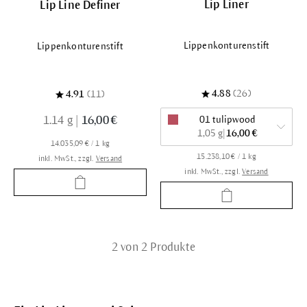
Lip Liner
Lip Line Definer
Lippenkonturenstift
Lippenkonturenstift
4.88
(26)
4.91
(11)
1.14 g
|
16,00 €
01 tulipwood
1,05 g
|
16,00 €
14.035,09 € / 1 kg
15.238,10 € / 1 kg
inkl. MwSt., zzgl.
Versand
inkl. MwSt., zzgl.
Versand
2 von 2 Produkte