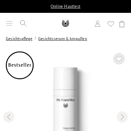
alt springen
Online Hauttest
/
Gesichtspflege
Gesichtsserum & Ampullen
Bildergalerie überspringen
Bestseller