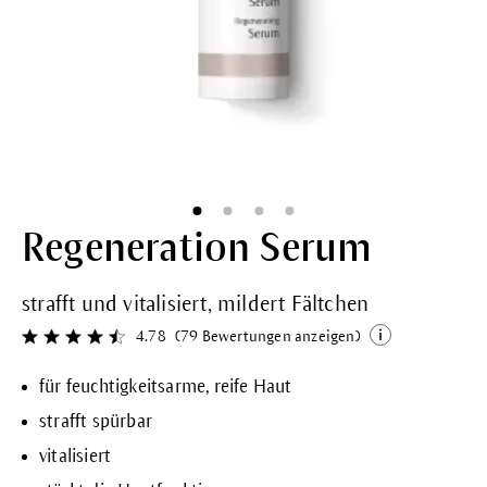
Regeneration Serum
strafft und vitalisiert, mildert Fältchen
4.78
(79 Bewertungen anzeigen)
Durchschnittliche Bewertung von 4.7 von 5 Sternen
für feuchtigkeitsarme, reife Haut
strafft spürbar
vitalisiert