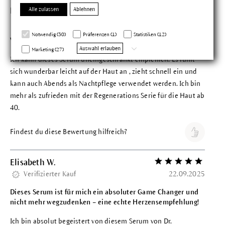
Alle zulassen
Ablehnen
Patricia S.
Bewertung mit 5 vo
Verifizierter Kauf
27.10.2025
Notwendig (30)
Präferenzen (1)
Statistiken (12)
Wunderbar
Auswahl erlauben
Marketing (27)
Ich kann dieses Serum uneingeschränkt empfehlen. Es fühlt
sich wunderbar leicht auf der Haut an , zieht schnell ein und
kann auch Abends als Nachtpflege verwendet werden. Ich bin
mehr als zufrieden mit der Regenerations Serie für die Haut ab
40.
Findest du diese Bewertung hilfreich?
Elisabeth W.
Bewertung mit 5 vo
Verifizierter Kauf
22.09.2025
Dieses Serum ist für mich ein absoluter Game Changer und
nicht mehr wegzudenken – eine echte Herzensempfehlung!
Ich bin absolut begeistert von diesem Serum von Dr.