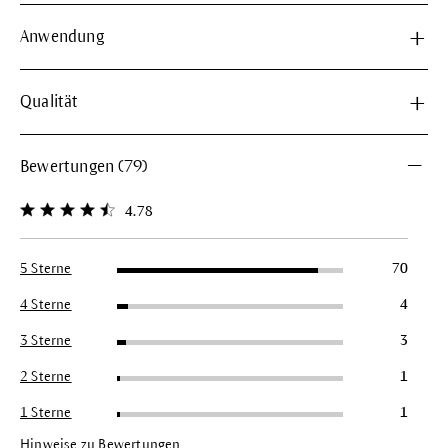
Anwendung
Qualität
Bewertungen (79)
4.78
Durchschnittliche Bewertung von 4.7 von 5 Sternen
5 Sterne
70
4 Sterne
4
3 Sterne
3
2 Sterne
1
1 Sterne
1
Hinweise zu Bewertungen