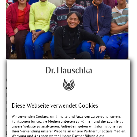
Ulrich Feiter sieht seinen Auftrag in Südafrika nicht allein
darin, Auftragshersteller zu sein. „Mir ging es nie um
Profit“, sagt er, wenn man ihn nach seinen Visionen fragt.
Es gehe ihm vielmehr darum, Ideen weiterzutragen,
Diese Webseite verwendet Cookies
Brücken zu schlagen und Afrika zu helfen. Deshalb
Wir verwenden Cookies, um Inhalte und Anzeigen zu personalisieren,
initiierte er 2005 die Gründung von
AAMPS
, der
Funktionen für soziale Medien anbieten zu können und die Zugriffe auf
Association for African Medicinal Plants Standards, die
unsere Website zu analysieren. Außerdem geben wir Informationen zu
Ihrer Verwendung unserer Website an unsere Partner für soziale Medien,
jüngst Beschreibungen von mehr als 50 afrikanischen
Werbung und Analysen weiter. Unsere Partner führen diese