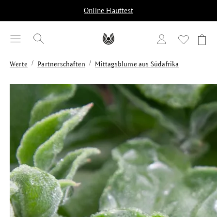
alt springen
Online Hauttest
/
/
Werte
Partnerschaften
Mittagsblume aus Südafrika