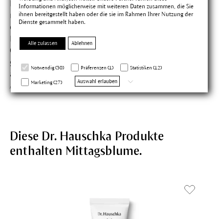
Heilpflanzen herausgebracht hat, um diese nutzbar zu
Informationen möglicherweise mit weiteren Daten zusammen, die Sie
ihnen bereitgestellt haben oder die sie im Rahmen Ihrer Nutzung der
machen. Und deshalb bereitet er zurzeit die Gründung
Dienste gesammelt haben.
einer Mitarbeiterstiftung vor, über die die Parceval-
Belegschaft finanziell beteiligt sein wird und bei den
Alle zulassen
Ablehnen
Geschäften des Unternehmens mitbestimmen soll. Eine
große Herausforderung für das Verantwortungsgefühl
Notwendig (30)
Präferenzen (1)
Statistiken (12)
aller, das nur mit Geduld und vielen Gesprächen wächst.
Auswahl erlauben
Marketing (27)
Aber der richtige Schritt in die Zukunft.
Diese Dr. Hauschka Produkte
enthalten Mittagsblume.