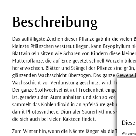
Beschreibung
Das auffälligste Zeichen dieser Pflanze gab ihr die viel
kleinste Pflänzchen verstreut liegen, kann Bryophyllum ni
Blattwinkeln sitzen wie Scharen von Kindern diese klein
Mutterpflanze, die auf Erde gesetzt schnell Wurzeln bild
heranwachsen. Blätter und Stängel der Pflanze sind grün, 
glänzenden Wachsschicht überzogen. Das ganze Gewebe is
Wachsschicht vor Verdunstung geschützt wird. Trockenhei
Der ganze Stoffwechsel ist auf Trockenheit eingerichtet: 
ist, geradezu den Atem anhalten und sich so vor Verdunst
sammelt das Kohlendioxid in an Apfelsäure gebundener 
damit Photosynthese. Diurnaler Säurerhythmus wird diese
die sich auch bei vielen Kakteen findet.
Diese
Zum Winter hin, wenn die Nächte länger als die Tage we
Wir verw