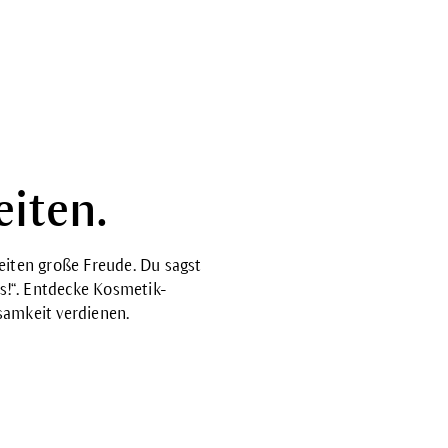
iten.
eiten große Freude. Du sagst
as!“. Entdecke Kosmetik-
samkeit verdienen.