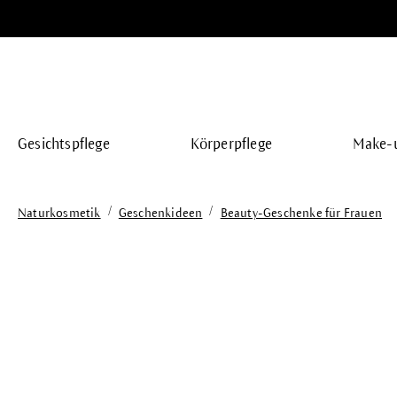
springen
Zur Hauptnavigation springen
Gesichtspflege
Körperpflege
Make-
/
/
Naturkosmetik
Geschenkideen
Beauty-Geschenke für Frauen