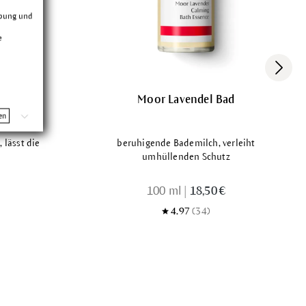
rbung und
e
Moor Lavendel Bad
en
 lässt die
beruhigende Bademilch, verleiht
umhüllenden Schutz
100 ml
|
18,50 €
4.97
(34)