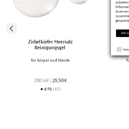
anbieten
Informat
Analysen
zusammen
gesamme
Alle z
Zirbelkiefer Meersalz
He
Reinigungsgel
R
Notw
für Körper und Hände
f
200 ml
|
28,50 €
4.91
(45)