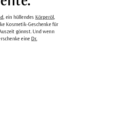
nte.
ad
, ein hüllendes
Körperöl
,
cke Kosmetik-Geschenke für
 Auszeit gönnst. Und wenn
verschenke eine
Dr.