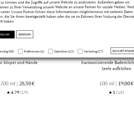
 zu können und die Zugriffe auf unsere Website zu analysieren. Außerdem geben wir
ionen zu Ihrer Verwendung unserer Website an unsere Partner für soziale Medien, We
 weiter. Unsere Partner führen diese Informationen möglicherweise mit weiteren Daten
, die Sie ihnen bereitgestellt haben oder die sie im Rahmen Ihrer Nutzung der Dienst
lt haben.
ulassen
Ablehnen
ublüten Kardamom
Rosen Bad
einigungsbalsam
Auswahl erlaub
endig (30)
Präferenzen (1)
Statistiken (12)
Marketing (27)
ür Körper und Hände
harmonisierende Bademilch,
Seele aufblühen
200 ml
|
28,50 €
100 ml
|
19,00 €
4.79
(19)
5
(18)