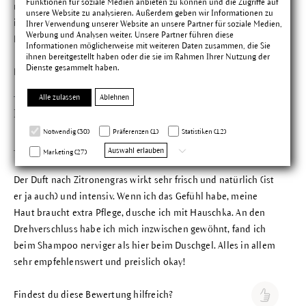
Funktionen für soziale Medien anbieten zu können und die Zugriffe auf
macht, besonders wenn dabei die Sonne ins Bad scheint. Das
unsere Website zu analysieren. Außerdem geben wir Informationen zu
ist eine schöne Morgenroutine, besonders passend jetzt im
Ihrer Verwendung unserer Website an unsere Partner für soziale Medien,
Werbung und Analysen weiter. Unsere Partner führen diese
Frühling!
Informationen möglicherweise mit weiteren Daten zusammen, die Sie
ihnen bereitgestellt haben oder die sie im Rahmen Ihrer Nutzung der
Dienste gesammelt haben.
Findest du diese Bewertung hilfreich?
Alle zulassen
Ablehnen
Isabell M.
Bewertung mit 5 vo
Verifizierter Kauf
20.04.2026
Notwendig (30)
Präferenzen (1)
Statistiken (12)
Auswahl erlauben
Marketing (27)
Toller Duft, super Pflege
Der Duft nach Zitronengras wirkt sehr frisch und natürlich (ist
er ja auch) und intensiv. Wenn ich das Gefühl habe, meine
Haut braucht extra Pflege, dusche ich mit Hauschka. An den
Drehverschluss habe ich mich inzwischen gewöhnt, fand ich
beim Shampoo nerviger als hier beim Duschgel. Alles in allem
sehr empfehlenswert und preislich okay!
Findest du diese Bewertung hilfreich?