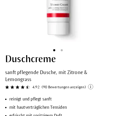
Duschcreme
sanft pflegende Dusche, mit Zitrone &
Lemongrass
4.92
(90 Bewertungen anzeigen)
Durchschnittliche Bewertung von 4.9 von 5 Sternen
reinigt und pflegt sanft
mit hautverträglichen Tensiden
erfrischt mit spritzigem Duft