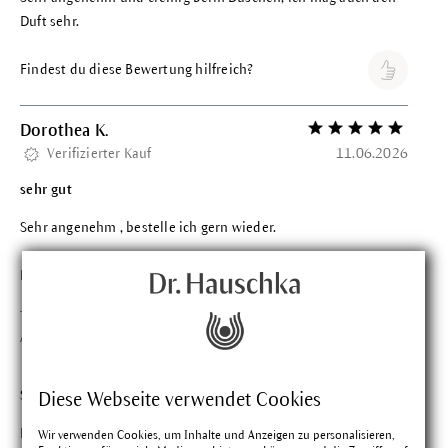
Duft sehr.
Findest du diese Bewertung hilfreich?
Dorothea K.
Bewertung mit 5 vo
Verifizierter Kauf
11.06.2026
sehr gut
Sehr angenehm , bestelle ich gern wieder.
Findest du diese Bewertung hilfreich?
Astrid M.
Bewertung mit 5 vo
Verifizierter Kauf
29.04.2026
Sonne im Bad
Diese Webseite verwendet Cookies
Ein herrlich zitroniger Duft, der mich morgens richtig glücklich
Wir verwenden Cookies, um Inhalte und Anzeigen zu personalisieren,