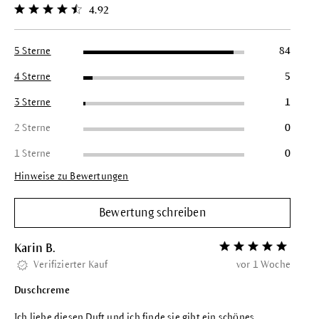
4.92
Durchschnittliche Bewertung von 4.9 von 5 Sternen
5 Sterne
84
4 Sterne
5
3 Sterne
1
2 Sterne
0
1 Sterne
0
Hinweise zu Bewertungen
Bewertung schreiben
Karin B.
Bewertung mit 5 vo
Verifizierter Kauf
vor 1 Woche
Duschcreme
Ich liebe diesen Duft und ich finde sie gibt ein schönes