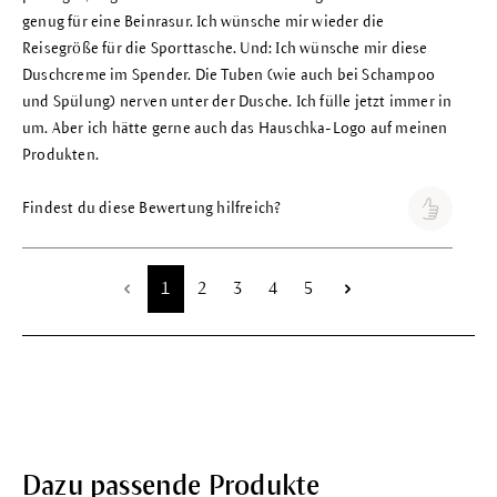
genug für eine Beinrasur. Ich wünsche mir wieder die
Reisegröße für die Sporttasche. Und: Ich wünsche mir diese
Duschcreme im Spender. Die Tuben (wie auch bei Schampoo
und Spülung) nerven unter der Dusche. Ich fülle jetzt immer in
um. Aber ich hätte gerne auch das Hauschka-Logo auf meinen
Produkten.
Findest du diese Bewertung hilfreich?
Seite
Seite
Seite
Seite
Seite
1
2
3
4
5
Dazu passende Produkte