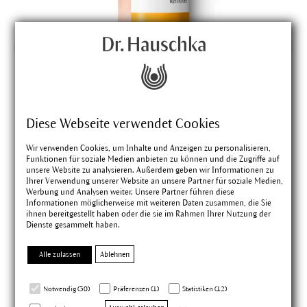
Augen Make-up Entferner
Diese Webseite verwendet Cookies
Wir verwenden Cookies, um Inhalte und Anzeigen zu personalisieren,
reinigt sanft und gründlich, entfernt selbst wasserfestes
Funktionen für soziale Medien anbieten zu können und die Zugriffe auf
Make-up
unsere Website zu analysieren. Außerdem geben wir Informationen zu
Ihrer Verwendung unserer Website an unsere Partner für soziale Medien,
Werbung und Analysen weiter. Unsere Partner führen diese
75 ml
|
24,50 €
Informationen möglicherweise mit weiteren Daten zusammen, die Sie
ihnen bereitgestellt haben oder die sie im Rahmen Ihrer Nutzung der
4.65
(80)
Dienste gesammelt haben.
Alle zulassen
Ablehnen
Notwendig (30)
Präferenzen (1)
Statistiken (12)