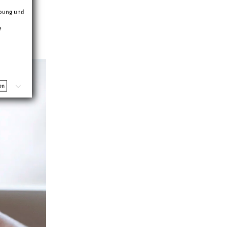
rbung und
e
en