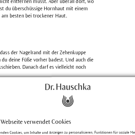
 nicht entfernen musst. Aber überall dort, wo
nnst du überschüssige Hornhaut mit einem
t am besten bei trockener Haut.
, dass der Nagelrand mit der Zehenkuppe
n du deine Füße vorher badest. Und auch die
schieben. Danach darf es vielleicht noch
nd ihnen bei dieser Gelegenheit eine kleine
 zieh Socken über und geh mit deiner
 Webseite verwendet Cookies
enden Cookies, um Inhalte und Anzeigen zu personalisieren, Funktionen für soziale M