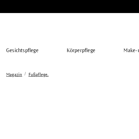
springen
Zur Hauptnavigation springen
Gesichtspflege
Körperpflege
Make-
/
Magazin
Fußpflege.