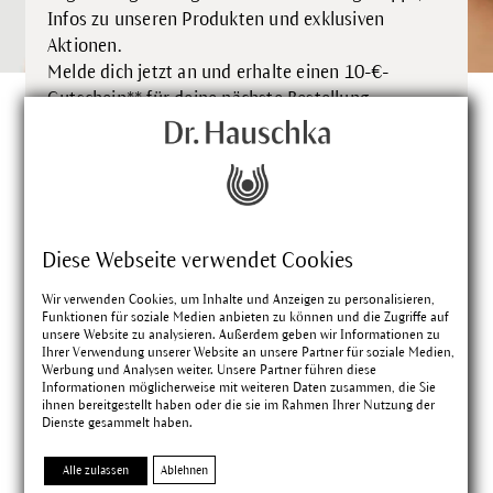
Infos zu unseren Produkten und exklusiven
Aktionen.
Melde dich jetzt an und erhalte einen 10-€-
Gutschein** für deine nächste Bestellung.
**Gültig ab einem Einkaufswert von 50 €, je Kunde und
.
Kundin einmalig einlösbar
Diese Webseite verwendet Cookies
Vorname
Wir verwenden Cookies, um Inhalte und Anzeigen zu personalisieren,
Funktionen für soziale Medien anbieten zu können und die Zugriffe auf
unsere Website zu analysieren. Außerdem geben wir Informationen zu
*
E-Mail Adresse
Ihrer Verwendung unserer Website an unsere Partner für soziale Medien,
Werbung und Analysen weiter. Unsere Partner führen diese
Informationen möglicherweise mit weiteren Daten zusammen, die Sie
ihnen bereitgestellt haben oder die sie im Rahmen Ihrer Nutzung der
Ich habe die
Datenschutzbestimmungen
Dienste gesammelt haben.
zur Kenntnis genommen und erkenne diese
an.
Alle zulassen
Ablehnen