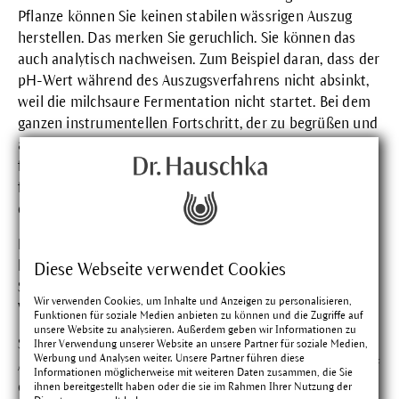
Pflanze können Sie keinen stabilen wässrigen Auszug
herstellen. Das merken Sie geruchlich. Sie können das
auch analytisch nachweisen. Zum Beispiel daran, dass der
pH-Wert während des Auszugsverfahrens nicht absinkt,
weil die milchsaure Fermentation nicht startet. Bei dem
ganzen instrumentellen Fortschritt, der zu begrüßen und
auch gut ist, darf die Sensorik und die Aufmerksamkeit
für das Offensichtliche, die genaue Beobachtung nicht
fehlen. Und damit knüpfen wir an die Erfahrung an, die
die WALA seit mehr als 80 Jahren aufgebaut hat.
Mit Erfahrungswissen allein können Sie aber heute
kein Kosmetikprodukt mehr auf den Markt bringen.
Diese Webseite verwendet Cookies
Sie müssen gesetzliche Anforderungen erfüllen.
Wir verwenden Cookies, um Inhalte und Anzeigen zu personalisieren,
Welche Analysen machen Sie?
Funktionen für soziale Medien anbieten zu können und die Zugriffe auf
unsere Website zu analysieren. Außerdem geben wir Informationen zu
Stintzing: Es geht um Kundensicherheit. Die
Ihrer Verwendung unserer Website an unsere Partner für soziale Medien,
Werbung und Analysen weiter. Unsere Partner führen diese
Ausgangsstoffe für unsere Kosmetikprodukte werden auf
Informationen möglicherweise mit weiteren Daten zusammen, die Sie
charakteristische Eigenschaften, aber unter anderem
ihnen bereitgestellt haben oder die sie im Rahmen Ihrer Nutzung der