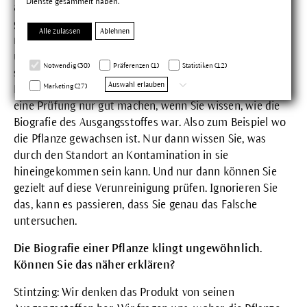
Dienste gesammelt haben.
auch auf Fremdstoffe wie Pestizide oder Schwermetalle
getestet. Eine Prüfung ist wichtig, um eine Qualität
Alle zulassen
Ablehnen
nachzuweisen und zu dokumentieren und auch mehr
über die Ausgangsstoffe zu lernen. Deshalb prüfen wir
Notwendig (30)
Präferenzen (1)
Statistiken (12)
sogar oft mehr, als gesetzlich mit genau definierten
Auswahl erlauben
Marketing (27)
Prüfvorschriften gefordert. Doch letztendlich können Sie
eine Prüfung nur gut machen, wenn Sie wissen, wie die
Biografie des Ausgangsstoffes war. Also zum Beispiel wo
die Pflanze gewachsen ist. Nur dann wissen Sie, was
durch den Standort an Kontamination in sie
hineingekommen sein kann. Und nur dann können Sie
gezielt auf diese Verunreinigung prüfen. Ignorieren Sie
das, kann es passieren, dass Sie genau das Falsche
untersuchen.
Die Biografie einer Pflanze klingt ungewöhnlich.
Können Sie das näher erklären?
Stintzing: Wir denken das Produkt von seinen