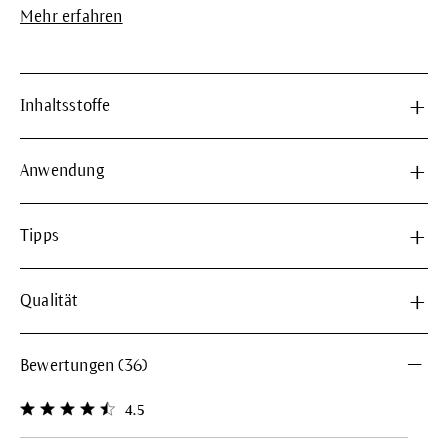
Mehr erfahren
Inhaltsstoffe
Anwendung
Tipps
Qualität
Bewertungen (36)
4.5
Durchschnittliche Bewertung von 4.5 von 5 Sternen