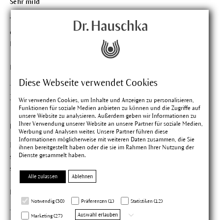
Sehr mild
Tolles Produkt. Meine Tochter hat hüftlanges, sehr feines Haar,
das mit den meisten Shampoos sehr austrocknet. Beim
Lavaerde Shampoo nicht
Findest du diese Bewertung hilfreich?
Diese Webseite verwendet Cookies
Joanna G.
Bewertung mit 5 vo
Wir verwenden Cookies, um Inhalte und Anzeigen zu personalisieren,
Funktionen für soziale Medien anbieten zu können und die Zugriffe auf
Verifizierter Kauf
18.04.2025
unsere Website zu analysieren. Außerdem geben wir Informationen zu
Ihrer Verwendung unserer Website an unsere Partner für soziale Medien,
Bei schuppiger Kopfhaut
Werbung und Analysen weiter. Unsere Partner führen diese
Informationen möglicherweise mit weiteren Daten zusammen, die Sie
Ich nutze das Shampoo einmal pro Woche und bei Bedarf bei
ihnen bereitgestellt haben oder die sie im Rahmen Ihrer Nutzung der
Dienste gesammelt haben.
schuppiger Kopfhaut und die Schuppen genauso wie Kopfhaut
sind wieder gut nach knapp einem Monat.
Alle zulassen
Ablehnen
Findest du diese Bewertung hilfreich?
Notwendig (30)
Präferenzen (1)
Statistiken (12)
Auswahl erlauben
Marketing (27)