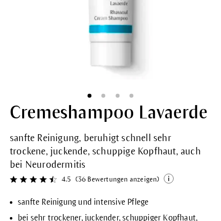
Cremeshampoo Lavaerde
sanfte Reinigung, beruhigt schnell sehr
trockene, juckende, schuppige Kopfhaut, auch
bei Neurodermitis
4.5
(36 Bewertungen anzeigen)
Durchschnittliche Bewertung von 4.5 von 5 Sternen
sanfte Reinigung und intensive Pflege
bei sehr trockener, juckender, schuppiger Kopfhaut,