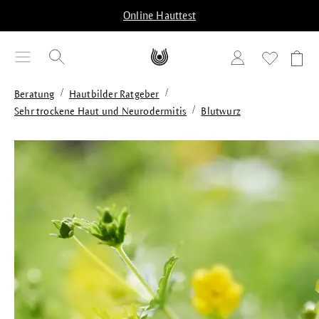
alt springen
Online Hauttest
/
/
Beratung
Hautbilder Ratgeber
/
Sehr trockene Haut und Neurodermitis
Blutwurz