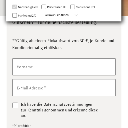
Infos zu unseren Produkten und exklusiven
Notwendig (30)
Präferenzen (1)
Statistiken (12)
Aktionen.
Auswahl erlauben
Melde dich jetzt an und erhalte einen 10-€-
Marketing (27)
Gutschein** für deine nächste Bestellung.
**Gültig ab einem Einkaufswert von 50 €, je Kunde und
.
Kundin einmalig einlösbar
Vorname
*
E-Mail Adresse
Ich habe die
Datenschutzbestimmungen
zur Kenntnis genommen und erkenne diese
an.
*Pflichtfelder