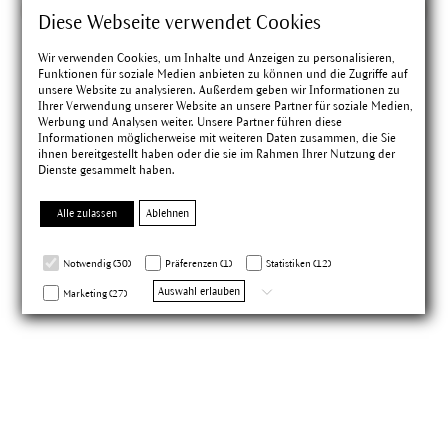
Diese Webseite verwendet Cookies
Wir verwenden Cookies, um Inhalte und Anzeigen zu personalisieren,
Funktionen für soziale Medien anbieten zu können und die Zugriffe auf
unsere Website zu analysieren. Außerdem geben wir Informationen zu
Bronzing Powder
Ihrer Verwendung unserer Website an unsere Partner für soziale Medien,
Werbung und Analysen weiter. Unsere Partner führen diese
Informationen möglicherweise mit weiteren Daten zusammen, die Sie
ihnen bereitgestellt haben oder die sie im Rahmen Ihrer Nutzung der
Tönungspuder
Dienste gesammelt haben.
Alle zulassen
Ablehnen
10 g
|
27,50 €
4.97
(62)
Notwendig (30)
Präferenzen (1)
Statistiken (12)
Auswahl erlauben
Marketing (27)