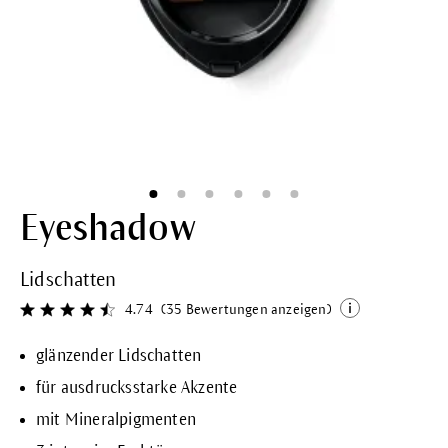
Eyeshadow
Lidschatten
4.74
(35 Bewertungen anzeigen)
Durchschnittliche Bewertung von 4.7 von 5 Sternen
glänzender Lidschatten
für ausdrucksstarke Akzente
mit Mineralpigmenten