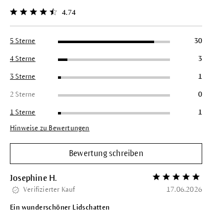
4.74
Durchschnittliche Bewertung von 4.7 von 5 Sternen
5 Sterne
30
4 Sterne
3
3 Sterne
1
2 Sterne
0
1 Sterne
1
Hinweise zu Bewertungen
Bewertung schreiben
Josephine H.
Bewertung mit 5 vo
Verifizierter Kauf
17.06.2026
Ein wunderschöner Lidschatten