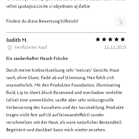
veľmi spokojná.Urcite si objednám aj ďalšie
Findest du diese Bewertung hilfreich?
Judith M.
Bewertung mit 5 vo
Verifizierter Kauf
11.11.2025
Ein zauberhafter Hauch Frische
Durch meine Krebserkrankung sehr "weisses" Gesicht, Haut
rauh, ohne Glanz. Färbt ab auf Stimmung. Man fühlt sich
unansehnlich. Mit den Produkten Foundation, illuminating
fluid, Lip to cheek blush Rosewood und eyeshadow verdelite
(olive) eine unmerkliche, sanfte aber sehr wirkungsvolle
Verbesserung des Aussehens und der Ausstrahlung. Produkte
tragen nicht fest auf (öl auf leinwandeffekt) sonder
verschmelzen mit der Haut, als wäre natürlicher Bestandteil.
Begeistert und dankbar! Kann mich wieder ansehen.