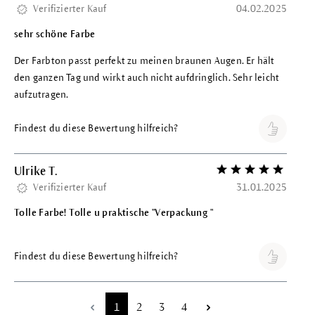
Verifizierter Kauf
04.02.2025
sehr schöne Farbe
Der Farbton passt perfekt zu meinen braunen Augen. Er hält
den ganzen Tag und wirkt auch nicht aufdringlich. Sehr leicht
aufzutragen.
Findest du diese Bewertung hilfreich?
Ulrike T.
Bewertung mit 5 vo
Verifizierter Kauf
31.01.2025
Tolle Farbe! Tolle u praktische "Verpackung "
Findest du diese Bewertung hilfreich?
Seite
Seite
Seite
Seite
1
2
3
4