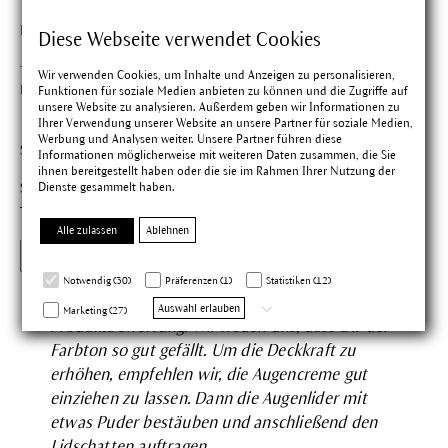
Findest du diese Bewertung hilfreich?
Diese Webseite verwendet Cookies
Wir verwenden Cookies, um Inhalte und Anzeigen zu personalisieren,
Uta G.
Funktionen für soziale Medien anbieten zu können und die Zugriffe auf
Bewertung mit 3 vo
unsere Website zu analysieren. Außerdem geben wir Informationen zu
Verifizierter Kauf
17.05.2025
Ihrer Verwendung unserer Website an unsere Partner für soziale Medien,
Werbung und Analysen weiter. Unsere Partner führen diese
Schöne Farbe
Informationen möglicherweise mit weiteren Daten zusammen, die Sie
ihnen bereitgestellt haben oder die sie im Rahmen Ihrer Nutzung der
Dienste gesammelt haben.
Schöner, leuchtender Grünton. Hält leider nicht den ganzen
Tag und verblasst.
Alle zulassen
Ablehnen
Dr. Hauschka
Notwendig (30)
Präferenzen (1)
Statistiken (12)
Vielen Dank für die Abgabe Deiner
Auswahl erlauben
Marketing (27)
Produktbewertung. Wir freuen uns, dass Dir der
Farbton so gut gefällt. Um die Deckkraft zu
erhöhen, empfehlen wir, die Augencreme gut
einziehen zu lassen. Dann die Augenlider mit
etwas Puder bestäuben und anschließend den
Lidschatten auftragen.