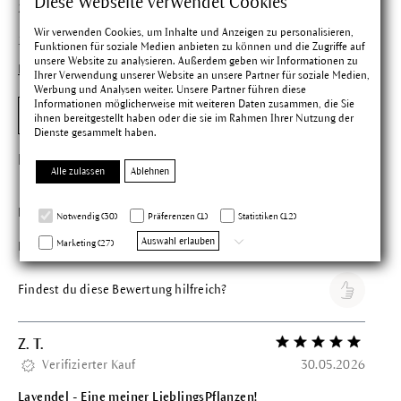
Diese Webseite verwendet Cookies
2 Sterne
0
Wir verwenden Cookies, um Inhalte und Anzeigen zu personalisieren,
1 Sterne
0
Funktionen für soziale Medien anbieten zu können und die Zugriffe auf
unsere Website zu analysieren. Außerdem geben wir Informationen zu
Hinweise zu Bewertungen
Ihrer Verwendung unserer Website an unsere Partner für soziale Medien,
Werbung und Analysen weiter. Unsere Partner führen diese
Informationen möglicherweise mit weiteren Daten zusammen, die Sie
Bewertung schreiben
ihnen bereitgestellt haben oder die sie im Rahmen Ihrer Nutzung der
Dienste gesammelt haben.
Nancy H.
Bewertung mit 5 vo
Alle zulassen
Ablehnen
Verifizierter Kauf
16.06.2026
Nancy
Notwendig (30)
Präferenzen (1)
Statistiken (12)
Auswahl erlauben
Marketing (27)
Duftet, pflegt die Haut und entspannt nach einem langen Tag.
Findest du diese Bewertung hilfreich?
Z. T.
Bewertung mit 5 vo
Verifizierter Kauf
30.05.2026
Lavendel - Eine meiner LieblingsPflanzen!