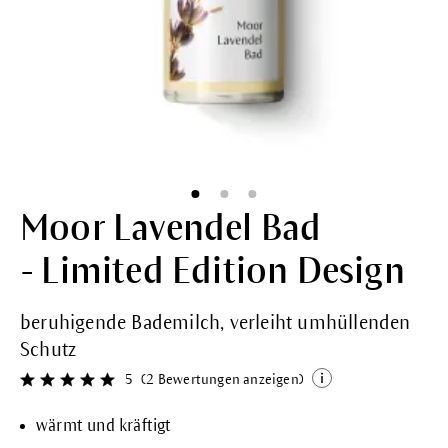
Moor Lavendel Bad
- Limited Edition Design
beruhigende Bademilch, verleiht umhüllenden
Schutz
5
(2 Bewertungen anzeigen)
Durchschnittliche Bewertung von 5 von 5 Sternen
wärmt und kräftigt