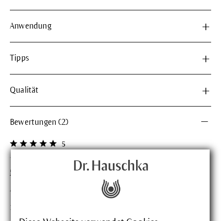
Anwendung
Tipps
Qualität
Bewertungen (2)
5
Durchschnittliche Bewertung von 5 von 5 Sternen
5 Sterne
2
4 Sterne
0
3 Sterne
0