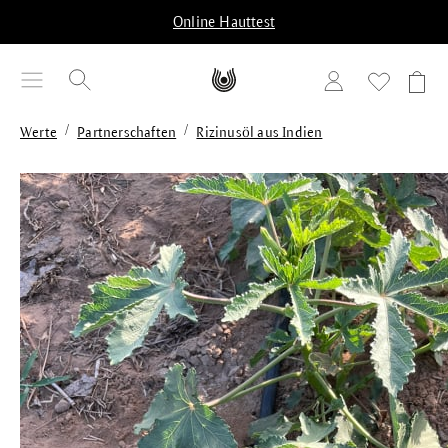
alt springen
Online Hauttest
/
/
Werte
Partnerschaften
Rizinusöl aus Indien