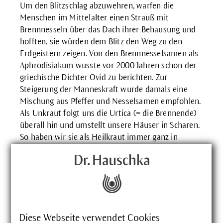
Um den Blitzschlag abzuwehren, warfen die
Menschen im Mittelalter einen Strauß mit
Brennnesseln über das Dach ihrer Behausung und
hofften, sie würden dem Blitz den Weg zu den
Erdgeistern zeigen. Von den Brennnesselsamen als
Aphrodisiakum wusste vor 2000 Jahren schon der
griechische Dichter Ovid zu berichten. Zur
Steigerung der Manneskraft wurde damals eine
Mischung aus Pfeffer und Nesselsamen empfohlen.
Als Unkraut folgt uns die Urtica (= die Brennende)
überall hin und umstellt unsere Häuser in Scharen.
So haben wir sie als Heilkraut immer ganz in
unserer Nähe. Selbst nicht von auffallender
Schönheit wird die Brennnessel von den schönsten
Schmetterlingen umschwärmt. Die Raupen des
Kleinen Fuchses, des Tagpfauenauges und des
Admirals ernähren sich von ihren Blättern.
Diese Webseite verwendet Cookies