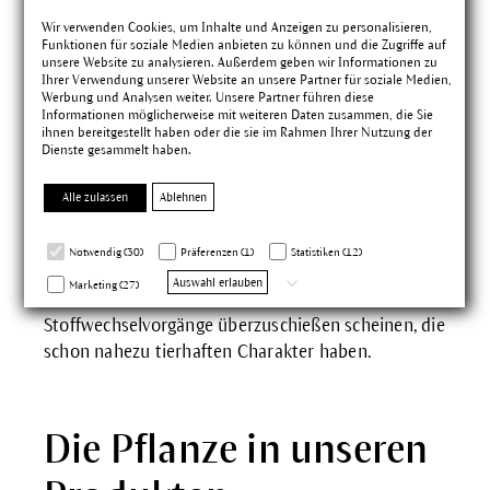
Die Pflanze anders
Wir verwenden Cookies, um Inhalte und Anzeigen zu personalisieren,
Funktionen für soziale Medien anbieten zu können und die Zugriffe auf
unsere Website zu analysieren. Außerdem geben wir Informationen zu
betrachtet
Ihrer Verwendung unserer Website an unsere Partner für soziale Medien,
Werbung und Analysen weiter. Unsere Partner führen diese
Informationen möglicherweise mit weiteren Daten zusammen, die Sie
ihnen bereitgestellt haben oder die sie im Rahmen Ihrer Nutzung der
Mit drei Merkmalen könnte man die Brennnessel
Dienste gesammelt haben.
charakterisieren: mit ihren aggressiven
Brennhaaren, dem widerstandsfähigen Rückrat in
Alle zulassen
Ablehnen
Form der kieselhaltigen Stängelfasern und mit
ihrem hohen Gehalt an Chlorophyll, dem sie den
Notwendig (30)
Präferenzen (1)
Statistiken (12)
satten Grünton zu verdanken hat. Der Stängel hat
Auswahl erlauben
Marketing (27)
etwas Starres, während in den Brennhaaren
Stoffwechselvorgänge überzuschießen scheinen, die
schon nahezu tierhaften Charakter haben.
Die Pflanze in unseren