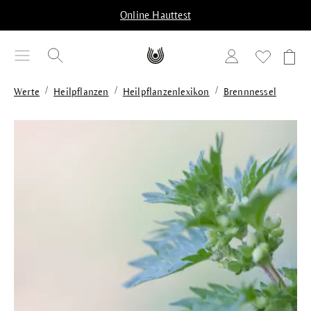
alt springen
Online Hauttest
/
/
/
Werte
Heilpflanzen
Heilpflanzenlexikon
Brennnessel