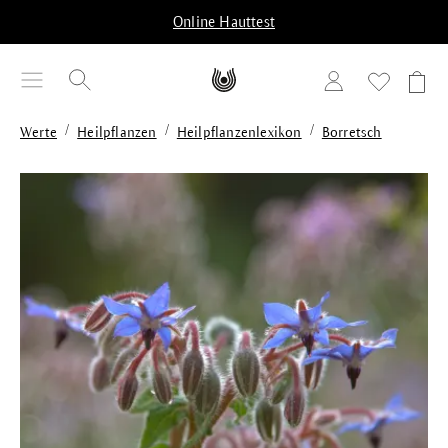
alt springen
Online Hauttest
/
/
/
Werte
Heilpflanzen
Heilpflanzenlexikon
Borretsch