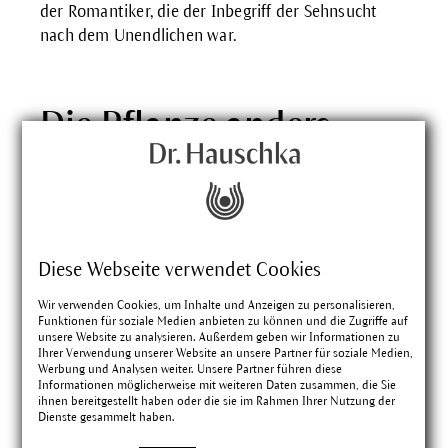
der Romantiker, die der Inbegriff der Sehnsucht
nach dem Unendlichen war.
Die Pflanze anders
betrachtet
Borretsch wächst üppig, aber nie überschießend,
sondern geordnet. Die mit ihrer blauen Farbe Kühle
signalisierenden Blüten neigen ihre Köpfe zur Erde,
Diese Webseite verwendet Cookies
eine Geste der stillen Geformtheit und Schwere.
Wir verwenden Cookies, um Inhalte und Anzeigen zu personalisieren,
Doch die Pflanze bleibt nicht in der Schwere,
Funktionen für soziale Medien anbieten zu können und die Zugriffe auf
sondern breitet sich mithilfe der Bienen und
unsere Website zu analysieren. Außerdem geben wir Informationen zu
Ihrer Verwendung unserer Website an unsere Partner für soziale Medien,
Ameisen aus, die den Nektar und die Samen holen.
Werbung und Analysen weiter. Unsere Partner führen diese
Stockendes bringt Borretsch so wieder geformt ins
Informationen möglicherweise mit weiteren Daten zusammen, die Sie
ihnen bereitgestellt haben oder die sie im Rahmen Ihrer Nutzung der
Fließen, Entzündungen kühlt er.
Dienste gesammelt haben.