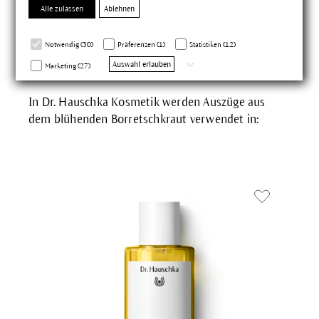
Alle zulassen
Ablehnen
Die Pflanze in unseren
Notwendig (30)
Präferenzen (1)
Statistiken (12)
Produkten
Auswahl erlauben
Marketing (27)
In Dr. Hauschka Kosmetik werden Auszüge aus
dem blühenden Borretschkraut verwendet in: