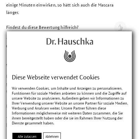
einige Minuten einwirken, so hätt sich auch die Mascara
länger.
Findest du diese Bewertung hilfreich?
Georgia A.
Bewertung mit 5 vo
Verifizierter Kauf
11.08.2025
sehr angenehm auf der Haut
Das Augenserum ist sehr angenehm auf der Haut, hilft bei
Diese Webseite verwendet Cookies
gespannter und müder Augenpartie; sehr gut Konsistent und
Wir verwenden Cookies, um Inhalte und Anzeigen zu personalisieren,
sehr sparsam in der Anwendung
Funktionen für soziale Medien anbieten zu können und die Zugriffe auf
unsere Website zu analysieren. Außerdem geben wir Informationen zu
Ihrer Verwendung unserer Website an unsere Partner für soziale Medien,
Findest du diese Bewertung hilfreich?
Werbung und Analysen weiter. Unsere Partner führen diese
Informationen möglicherweise mit weiteren Daten zusammen, die Sie
ihnen bereitgestellt haben oder die sie im Rahmen Ihrer Nutzung der
Dienste gesammelt haben.
Heike S.
Bewertung mit 5 vo
Verifizierter Kauf
01.06.2025
Alle zulassen
Ablehnen