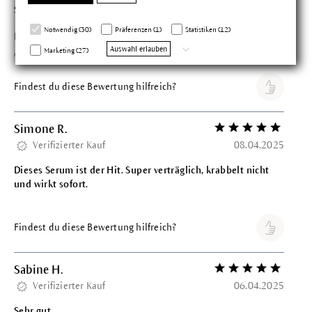
Sehr gut
Notwendig (30)
Präferenzen (1)
Statistiken (12)
Das Serum ist sehr ergiebig und fühlt sich sehr angenehm im
Auswahl erlauben
Marketing (27)
Augenbereich.
Findest du diese Bewertung hilfreich?
Simone R.
Bewertung mit 5 vo
Verifizierter Kauf
08.04.2025
Dieses Serum ist der Hit. Super verträglich, krabbelt nicht
und wirkt sofort.
Findest du diese Bewertung hilfreich?
Sabine H.
Bewertung mit 5 vo
Verifizierter Kauf
06.04.2025
Sehr gut