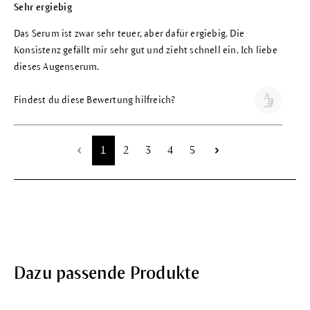
Sehr ergiebig
Das Serum ist zwar sehr teuer, aber dafür ergiebig. Die
Konsistenz gefällt mir sehr gut und zieht schnell ein. Ich liebe
dieses Augenserum.
Findest du diese Bewertung hilfreich?
Seite
Seite
Seite
Seite
Seite
1
2
3
4
5
Dazu passende Produkte