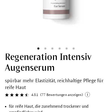
Regeneration Intensiv
Augenserum
spürbar mehr Elastizität, reichhaltige Pflege für
reife Haut
4.81
(77 Bewertungen anzeigen)
Durchschnittliche Bewertung von 4.8 von 5 Sternen
für reife Haut, die zunehmend trockener und