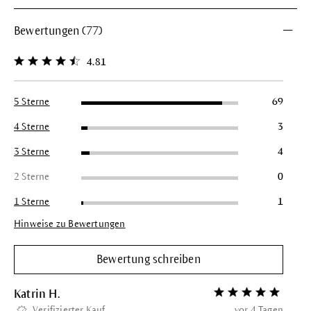
Bewertungen (77)
4.81
Durchschnittliche Bewertung von 4.8 von 5 Sternen
5 Sterne
69
4 Sterne
3
3 Sterne
4
2 Sterne
0
1 Sterne
1
Hinweise zu Bewertungen
Bewertung schreiben
Katrin H.
Bewertung mit 5 vo
Verifizierter Kauf
vor 4 Tagen