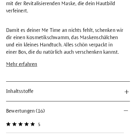
mit der Revitalisierenden Maske, die dein Hautbild
verfeinert.
Damit es deiner Me Time an nichts fehlt, schenken wir
dir einen Kosmetikschwamm, das Maskenschälchen
und ein kleines Handtuch. Alles schön verpackt in
einer Box, die du natürlich auch verschenken kannst.
Mehr erfahren
Inhaltsstoffe
Bewertungen (16)
5
Durchschnittliche Bewertung von 5 von 5 Sternen