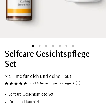
Selfcare Gesichtspflege
Set
Me Time für dich und deine Haut
5
(16 Bewertungen anzeigen)
Durchschnittliche Bewertung von 5 von 5 Sternen
Selfcare Gesichtspflege Set
für jedes Hautbild