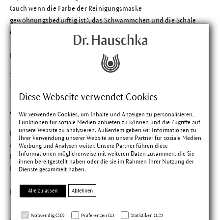
(auch wenn die Farbe der Reinigungsmaske
gewöhnungsbedürftig ist), das Schwämmchen und die Schale
ein netter Zusatz. Für Wohlfühlmomente Zuhause.
Findest du diese Bewertung hilfreich?
Iryna G.
Bewertung mit 5 vo
Diese Webseite verwendet Cookies
Verifizierter Kauf
30.05.2025
Verwöhn-Set
Wir verwenden Cookies, um Inhalte und Anzeigen zu personalisieren,
Funktionen für soziale Medien anbieten zu können und die Zugriffe auf
unsere Website zu analysieren. Außerdem geben wir Informationen zu
Ein sehr liebevoll zusammengestelltes Set, was perfekt
Ihrer Verwendung unserer Website an unsere Partner für soziale Medien,
aufeinander abgestimmt ist. Gerne benutze ich die
Werbung und Analysen weiter. Unsere Partner führen diese
Informationen möglicherweise mit weiteren Daten zusammen, die Sie
Reinigungsmaske auch zwischendurch wenn
ihnen bereitgestellt haben oder die sie im Rahmen Ihrer Nutzung der
Hautunreinheiten auftreten.
Dienste gesammelt haben.
Alle zulassen
Ablehnen
Findest du diese Bewertung hilfreich?
Notwendig (30)
Präferenzen (1)
Statistiken (12)