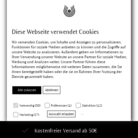
*
E-Mail Adresse
Diese Webseite verwendet Cookies
Ich habe die
Datenschutzbestimmungen
zur Kenntnis genommen und erkenne diese
Wir verwenden Cookies, um Inhalte und Anzeigen zu personalisieren,
an.
Funktionen für soziale Medien anbieten zu können und die Zugriffe auf
unsere Website zu analysieren. Außerdem geben wir Informationen zu
*Pflichtfelder
Ihrer Verwendung unserer Website an unsere Partner für soziale Medien,
Werbung und Analysen weiter. Unsere Partner führen diese
Informationen möglicherweise mit weiteren Daten zusammen, die Sie
ihnen bereitgestellt haben oder die sie im Rahmen Ihrer Nutzung der
Dienste gesammelt haben.
Friendly Captcha
Alle zulassen
Ablehnen
Notwendig (30)
Präferenzen (1)
Statistiken (12)
Auswahl erlauben
Marketing (27)
Kostenfreier Versand ab 50€