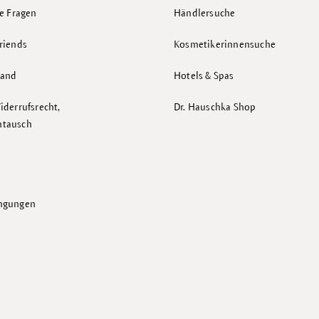
te Fragen
Händlersuche
riends
Kosmetikerinnensuche
sand
Hotels & Spas
iderrufsrecht,
Dr. Hauschka Shop
mtausch
ingungen