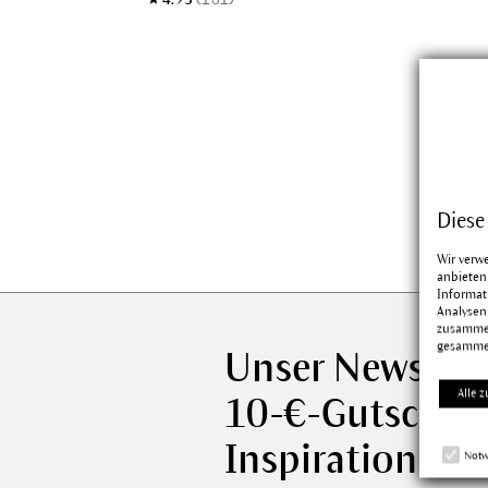
Diese
Wir verw
anbieten
Informat
Analysen
zusammen
gesamme
Unser Newslett
Alle z
10-€-Gutschei
Inspiration für 
Notw