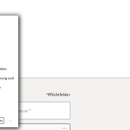
edien
rbung und
e
*Pflichtfelder
*
E-Mail Adresse
en