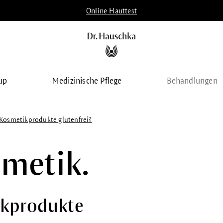
Online Hauttest
up
Medizinische Pflege
Behandlungen
 Kosmetikprodukte glutenfrei?
smetik.
ikprodukte