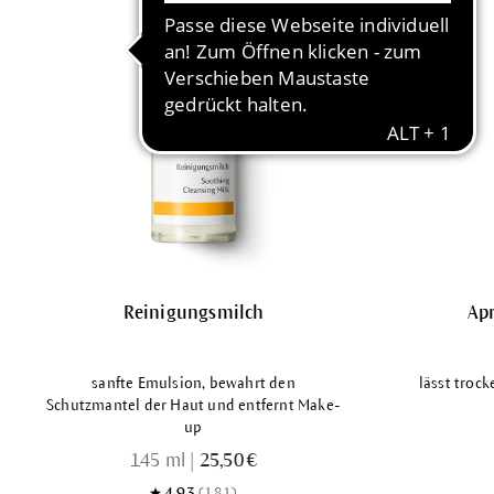
Reinigungsmilch
Ap
sanfte Emulsion, bewahrt den
lässt trock
Schutzmantel der Haut und entfernt Make-
up
145 ml
|
25,50 €
4.93
(181)