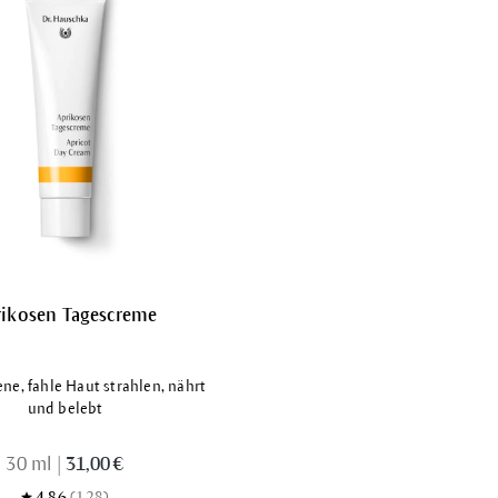
rikosen Tagescreme
ene, fahle Haut strahlen, nährt
und belebt
30 ml
|
31,00 €
4.86
(128)