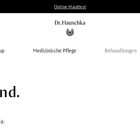
Online Hauttest
up
Medizinische Pflege
Behandlungen
nd.
l: