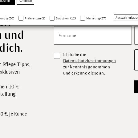
ulassen
Ablehnen
Auswahl erlaub
er:
endig (30)
Präferenzen (1)
Statistiken (12)
Marketing (27)
n und
Vorname
dich.
Ich habe die
Datenschutzbestimmungen
 Pflege-Tipps,
zur Kenntnis genommen
xklusiven
und erkenne diese an.
inen 10-€-
tellung.
0 €, je Kunde