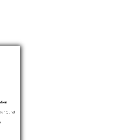
edien
rbung und
e