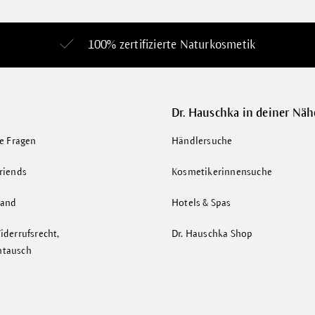
100% zertifizierte
Naturkosmetik
Dr. Hauschka in deiner Näh
te Fragen
Händlersuche
riends
Kosmetikerinnensuche
sand
Hotels & Spas
iderrufsrecht,
Dr. Hauschka Shop
mtausch