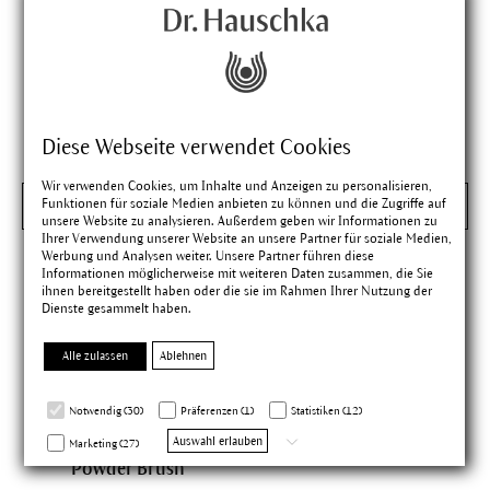
Grundierung
Grundierung
30 ml
|
26,50 €
30 ml
|
26,50 €
4.91
(124)
4.91
(124)
Diese Webseite verwendet Cookies
Wir verwenden Cookies, um Inhalte und Anzeigen zu personalisieren,
Funktionen für soziale Medien anbieten zu können und die Zugriffe auf
Hinzufügen
Hinzufügen
unsere Website zu analysieren. Außerdem geben wir Informationen zu
Ihrer Verwendung unserer Website an unsere Partner für soziale Medien,
Werbung und Analysen weiter. Unsere Partner führen diese
Informationen möglicherweise mit weiteren Daten zusammen, die Sie
ihnen bereitgestellt haben oder die sie im Rahmen Ihrer Nutzung der
Dienste gesammelt haben.
Alle zulassen
Ablehnen
Notwendig (30)
Präferenzen (1)
Statistiken (12)
Auswahl erlauben
Marketing (27)
Powder Brush