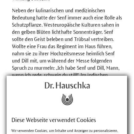
Neben der kulinarischen und medizinischen
Bedeutung hatte der Senf immer auch eine Rolle als
Schutzpflanze. Westeuropäische Kulturen sahen in
den gelben Blüten lichthafte Sonnenträger. Senf
sollte den Geist beleben und Trübsal vertreiben.
Wollte eine Frau das Regiment im Haus führen,
nahm sie zu ihrer Hochzeitsmesse heimlich Senf
und Dill mit, um während der Messe folgenden
Spruch zu murmeln: „Ich habe Senf und Dill, Mann,
wenn ich rede, schweig du still!“ Im indischen
Volksglauben gilt Senf als dämonenvertreibendes
Mittel, das in der Räuchermischung für
Neugeborene und im ersten Bad der Frau nach der
Geburt enthalten ist. Beim Totenfest und bei der
Ahnenspeisung reiben sich die Familienangehörigen
die Handflächen und Fußsohlen mit Senföl ein.
Diese Webseite verwendet Cookies
Vielseitig Verwendung findet der Senf auch in
Wir verwenden Cookies, um Inhalte und Anzeigen zu personalisieren,