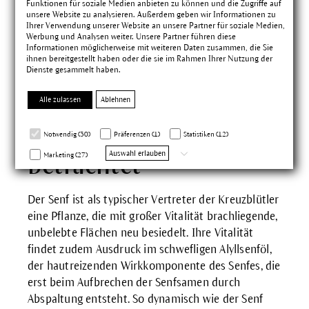
Funktionen für soziale Medien anbieten zu können und die Zugriffe auf
Sprichwörtern: Seinen Senf dazu gibt, wer sich
unsere Website zu analysieren. Außerdem geben wir Informationen zu
ungefragt einmischt. Wer den Senf überzuckert,
Ihrer Verwendung unserer Website an unsere Partner für soziale Medien,
Werbung und Analysen weiter. Unsere Partner führen diese
verschönt unangenehme Wahrheiten. Überschreitet
Informationen möglicherweise mit weiteren Daten zusammen, die Sie
der Humor eine gewisse Grenze, steigt einem der
ihnen bereitgestellt haben oder die sie im Rahmen Ihrer Nutzung der
Dienste gesammelt haben.
Senf in die Nase.
Alle zulassen
Ablehnen
Die Pflanze anders
Notwendig (30)
Präferenzen (1)
Statistiken (12)
Auswahl erlauben
Marketing (27)
betrachtet
Der Senf ist als typischer Vertreter der Kreuzblütler
eine Pflanze, die mit großer Vitalität brachliegende,
unbelebte Flächen neu besiedelt. Ihre Vitalität
findet zudem Ausdruck im schwefligen Alyllsenföl,
der hautreizenden Wirkkomponente des Senfes, die
erst beim Aufbrechen der Senfsamen durch
Abspaltung entsteht. So dynamisch wie der Senf