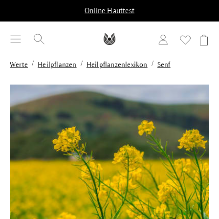
alt springen
Online Hauttest
/
/
/
Werte
Heilpflanzen
Heilpflanzenlexikon
Senf