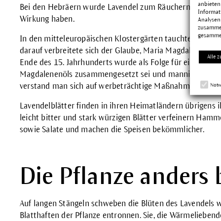
anbieten
Bei den Hebräern wurde Lavendel zum Räuchern verwendet
Informat
Wirkung haben.
Analysen
zusammen
gesamme
In den mitteleuropäischen Klostergärten tauchte der Lave
darauf verbreitete sich der Glaube, Maria Magdalena hätt
Alle z
Ende des 15. Jahrhunderts wurde als Folge für ein Lavend
Magdalenenöls zusammengesetzt sei und mannigfaltige W
verstand man sich auf werbeträchtige Maßnahmen!
Notw
Lavendelblätter finden in ihren Heimatländern übrigens 
leicht bitter und stark würzigen Blätter verfeinern Hamm
sowie Salate und machen die Speisen bekömmlicher.
Die Pflanze anders 
Auf langen Stängeln schweben die Blüten des Lavendels 
Blatthaften der Pflanze entronnen. Sie, die Wärmelieben