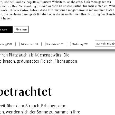
 zu können und die Zugriffe auf unsere Website zu analysieren. Außerdem geben wir
. Als Räucherwerk soll er eine reinigende
ionen zu Ihrer Verwendung unserer Website an unsere Partner für soziale Medien, We
 weiter. Unsere Partner führen diese Informationen möglicherweise mit weiteren Daten
, die Sie ihnen bereitgestellt haben oder die sie im Rahmen Ihrer Nutzung der Dienst
lt haben.
ndel erstmals im 11. Jahrhundert auf. Bald
e das Haupt Jesu mit Lavendelöl gesalbt.
ulassen
Ablehnen
elöl geworben, das nach Art des
irkungen haben sollte. Schon damals
Auswahl erlaub
endig (30)
Präferenzen (1)
Statistiken (12)
Marketing (27)
ihren Platz auch als Küchengewürz. Die
elbraten, gedünstetes Fleisch, Fischsuppen
betrachtet
weit über dem Strauch. Erhaben, dem
den, wenden sich der Sonne zu, sammeln ihre