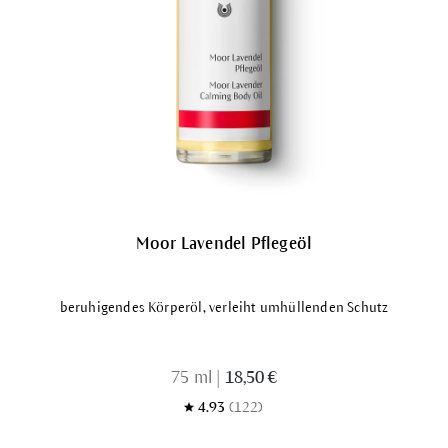
Moor Lavendel Pflegeöl
beruhigendes Körperöl, verleiht umhüllenden Schutz
75 ml
|
18,50 €
4.93
(122)