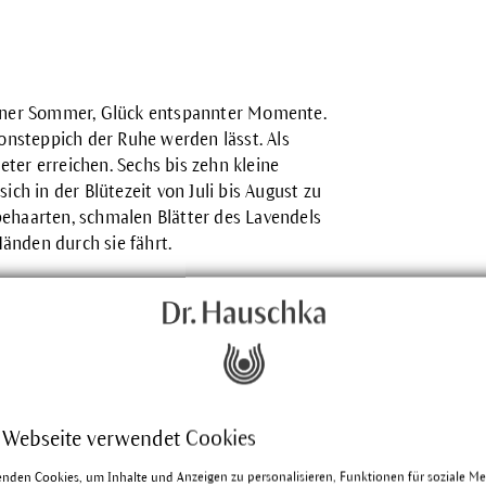
raner Sommer, Glück entspannter Momente.
ionsteppich der Ruhe werden lässt. Als
ter erreichen. Sechs bis zehn kleine
 in der Blütezeit von Juli bis August zu
ehaarten, schmalen Blätter des Lavendels
änden durch sie fährt.
ischen lavare = waschen ab. Ausdruck
arfümierten. Auch sie führten den
 Webseite verwendet Cookies
ten zwischen die frische Wäsche zu legen.
enden Cookies, um Inhalte und Anzeigen zu personalisieren, Funktionen für soziale M