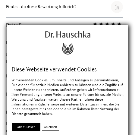
Findest du diese Bewertung hilfreich?
Petra F.
Bewertung mit 5 vo
Verifizierter Kauf
vor 2 Wochen
Erfrischend
Ich bin su per zufrieden, im Moment steht das tonik im
Kühlschrank, es ist toll an heissen Tagen
Diese Webseite verwendet Cookies
Findest du diese Bewertung hilfreich?
Wir verwenden Cookies, um Inhalte und Anzeigen zu personalisieren,
Funktionen für soziale Medien anbieten zu können und die Zugriffe auf
unsere Website zu analysieren. Außerdem geben wir Informationen zu
Lisa M.
Ihrer Verwendung unserer Website an unsere Partner für soziale Medien,
Bewertung mit 5 vo
Werbung und Analysen weiter. Unsere Partner führen diese
Verifizierter Kauf
vor 2 Wochen
Informationen möglicherweise mit weiteren Daten zusammen, die Sie
ihnen bereitgestellt haben oder die sie im Rahmen Ihrer Nutzung der
Das erfrischende Gefühl vermisst
Dienste gesammelt haben.
Nachdem ich ein paar Monate im hohen Norddn war und
Alle zulassen
Ablehnen
nicht daran dachte, genug Dr. Hauschka mitzunehmen, musste