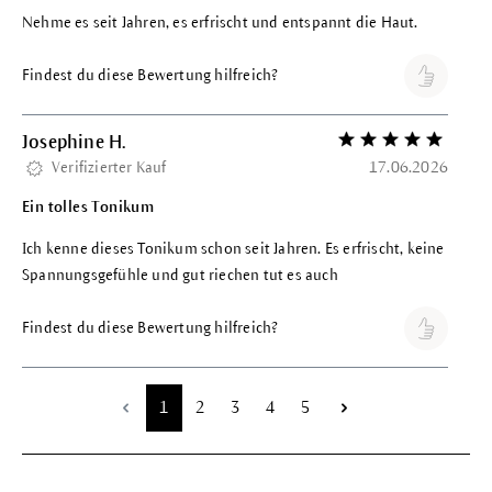
Nehme es seit Jahren, es erfrischt und entspannt die Haut.
Findest du diese Bewertung hilfreich?
Josephine H.
Bewertung mit 5 vo
Verifizierter Kauf
17.06.2026
Ein tolles Tonikum
Ich kenne dieses Tonikum schon seit Jahren. Es erfrischt, keine
Spannungsgefühle und gut riechen tut es auch
Findest du diese Bewertung hilfreich?
Seite
Seite
Seite
Seite
Seite
1
2
3
4
5