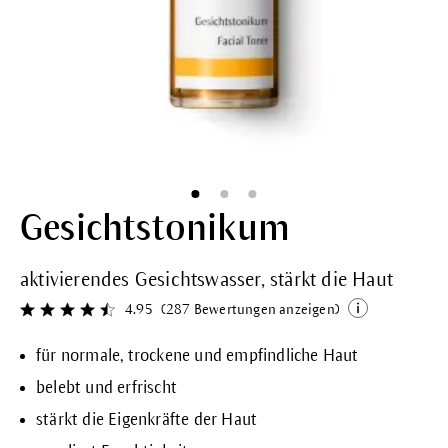
Gesichtstonikum
aktivierendes Gesichtswasser, stärkt die Haut
4.95
(287 Bewertungen anzeigen)
Durchschnittliche Bewertung von 4.9 von 5 Sternen
für normale, trockene und empfindliche Haut
belebt und erfrischt
stärkt die Eigenkräfte der Haut