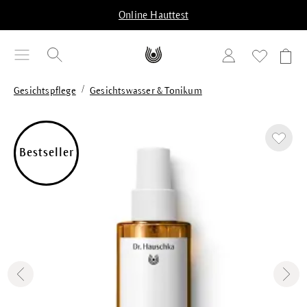
alt springen
Online Hauttest
/
Gesichtspflege
Gesichtswasser & Tonikum
Bildergalerie überspringen
Bestseller