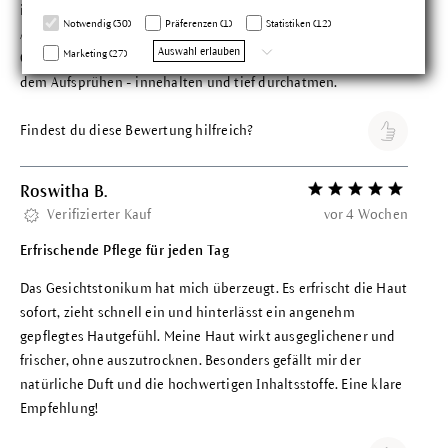
ich auf deren Exklusivmarke zurückgreifen. Ähnliche Produkte.
Notwendig (30)
Präferenzen (1)
Statistiken (12)
Aber es fehlte der "Kick" im Tonikum. Mitunter will man ja sein
Auswahl erlauben
Marketing (27)
Gesicht erfrischen. Das Gefühl der Frische und der Duft, nach
dem Aufsprühen - innehalten und tief durchatmen.
Findest du diese Bewertung hilfreich?
Roswitha B.
Bewertung mit 5 vo
Verifizierter Kauf
vor 4 Wochen
Erfrischende Pflege für jeden Tag
Das Gesichtstonikum hat mich überzeugt. Es erfrischt die Haut
sofort, zieht schnell ein und hinterlässt ein angenehm
gepflegtes Hautgefühl. Meine Haut wirkt ausgeglichener und
frischer, ohne auszutrocknen. Besonders gefällt mir der
natürliche Duft und die hochwertigen Inhaltsstoffe. Eine klare
Empfehlung!