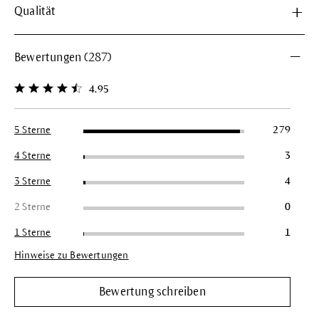
Qualität
Bewertungen (287)
4.95
Durchschnittliche Bewertung von 4.9 von 5 Sternen
5 Sterne
279
4 Sterne
3
3 Sterne
4
2 Sterne
0
1 Sterne
1
Hinweise zu Bewertungen
Bewertung schreiben